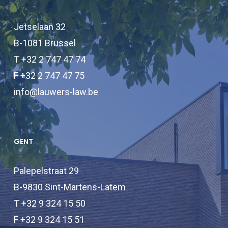
Jetselaan 32
B-1081 Brussel
T +32 2 747 47 74
F +32 2 747 47 75
info@lauwers-law.be
GENT
Palepelstraat 29
B-9830 Sint-Martens-Latem
T +32 9 324 15 50
F +32 9 324 15 51