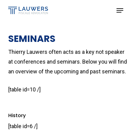
Skip
Menu
to
Close
main
Menu
content
SEMINARS
Thierry Lauwers often acts as a key not speaker
at conferences and seminars. Below you will find
an overview of the upcoming and past seminars.
[table id=10 /]
History
[table id=6 /]