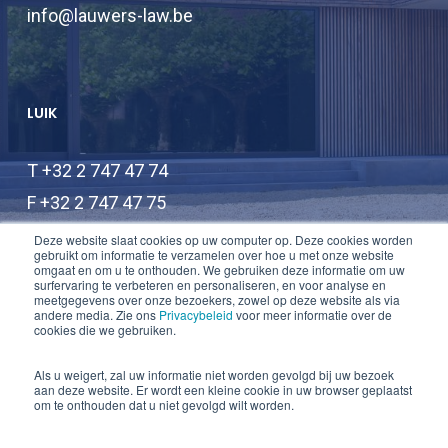
info@lauwers-law.be
LUIK
T +32 2 747 47 74
F +32 2 747 47 75
info@lauwers-law.be
Deze website slaat cookies op uw computer op. Deze cookies worden
gebruikt om informatie te verzamelen over hoe u met onze website
omgaat en om u te onthouden. We gebruiken deze informatie om uw
surfervaring te verbeteren en personaliseren, en voor analyse en
meetgegevens over onze bezoekers, zowel op deze website als via
andere media. Zie ons
Privacybeleid
voor meer informatie over de
cookies die we gebruiken.
Als u weigert, zal uw informatie niet worden gevolgd bij uw bezoek
aan deze website. Er wordt een kleine cookie in uw browser geplaatst
© 2026 Lauwers Law.
om te onthouden dat u niet gevolgd wilt worden.
twitter
linkedin