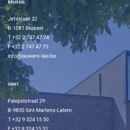
BRUSSEL
Jetselaan 32
B-1081 Brussel
T +32 2 747 47 74
F +32 2 747 47 75
info@lauwers-law.be
GENT
Palepelstraat 29
B-9830 Sint-Martens-Latem
T +32 9 324 15 50
F +32 9 324 15 51