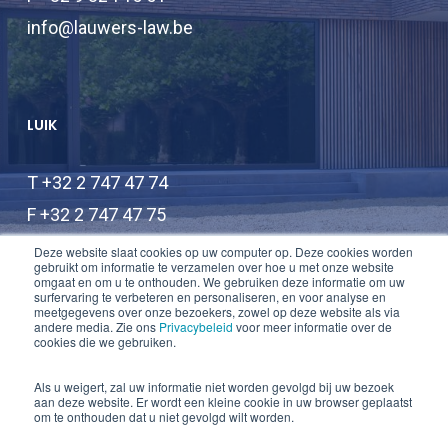
info@lauwers-law.be
LUIK
T +32 2 747 47 74
F +32 2 747 47 75
info@lauwers-law.be
Deze website slaat cookies op uw computer op. Deze cookies worden
gebruikt om informatie te verzamelen over hoe u met onze website
omgaat en om u te onthouden. We gebruiken deze informatie om uw
surfervaring te verbeteren en personaliseren, en voor analyse en
meetgegevens over onze bezoekers, zowel op deze website als via
andere media. Zie ons
Privacybeleid
voor meer informatie over de
cookies die we gebruiken.
Als u weigert, zal uw informatie niet worden gevolgd bij uw bezoek
aan deze website. Er wordt een kleine cookie in uw browser geplaatst
© 2026 Lauwers Law.
om te onthouden dat u niet gevolgd wilt worden.