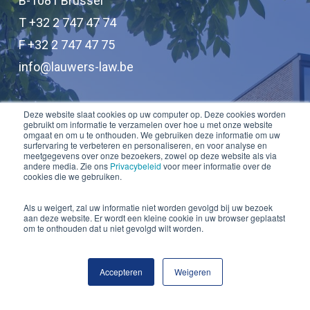
B-1081 Brussel
T +32 2 747 47 74
F +32 2 747 47 75
info@lauwers-law.be
Deze website slaat cookies op uw computer op. Deze cookies worden
gebruikt om informatie te verzamelen over hoe u met onze website
GENT
omgaat en om u te onthouden. We gebruiken deze informatie om uw
surfervaring te verbeteren en personaliseren, en voor analyse en
meetgegevens over onze bezoekers, zowel op deze website als via
andere media. Zie ons
Privacybeleid
voor meer informatie over de
Palepelstraat 29
cookies die we gebruiken.
B-9830 Sint-Martens-Latem
Als u weigert, zal uw informatie niet worden gevolgd bij uw bezoek
T +32 9 324 15 50
aan deze website. Er wordt een kleine cookie in uw browser geplaatst
om te onthouden dat u niet gevolgd wilt worden.
F +32 9 324 15 51
info@lauwers-law.be
Accepteren
Weigeren