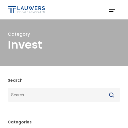
Skip
Menu
to
Close
main
Menu
content
Category
Invest
Search
Categories