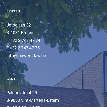
BRUSSEL
Jetselaan 32
B-1081 Brussel
T +32 2 747 47 74
F +32 2 747 47 75
info@lauwers-law.be
GENT
Palepelstraat 29
B-9830 Sint-Martens-Latem