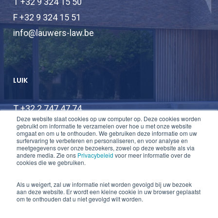
T +32 9 324 15 50
F +32 9 324 15 51
info@lauwers-law.be
LUIK
T +32 2 747 47 74
Deze website slaat cookies op uw computer op. Deze cookies worden
F +32 2 747 47 75
gebruikt om informatie te verzamelen over hoe u met onze website
omgaat en om u te onthouden. We gebruiken deze informatie om uw
info@lauwers-law.be
surfervaring te verbeteren en personaliseren, en voor analyse en
meetgegevens over onze bezoekers, zowel op deze website als via
andere media. Zie ons
Privacybeleid
voor meer informatie over de
cookies die we gebruiken.
Als u weigert, zal uw informatie niet worden gevolgd bij uw bezoek
aan deze website. Er wordt een kleine cookie in uw browser geplaatst
om te onthouden dat u niet gevolgd wilt worden.
© 2026 Lauwers Law.