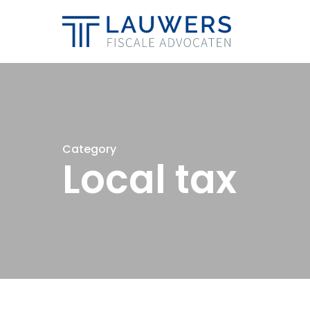
Skip
to
main
content
Category
Local tax