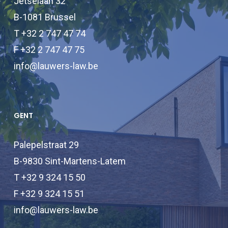
Jetselaan 32
B-1081 Brussel
T +32 2 747 47 74
F +32 2 747 47 75
info@lauwers-law.be
GENT
Palepelstraat 29
B-9830 Sint-Martens-Latem
T +32 9 324 15 50
F +32 9 324 15 51
info@lauwers-law.be