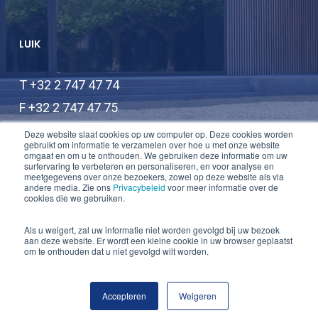
LUIK
T +32 2 747 47 74
F +32 2 747 47 75
info@lauwers-law.be
Deze website slaat cookies op uw computer op. Deze cookies worden
gebruikt om informatie te verzamelen over hoe u met onze website
omgaat en om u te onthouden. We gebruiken deze informatie om uw
surfervaring te verbeteren en personaliseren, en voor analyse en
meetgegevens over onze bezoekers, zowel op deze website als via
andere media. Zie ons
Privacybeleid
voor meer informatie over de
cookies die we gebruiken.
Als u weigert, zal uw informatie niet worden gevolgd bij uw bezoek
aan deze website. Er wordt een kleine cookie in uw browser geplaatst
© 2026 Lauwers Law.
om te onthouden dat u niet gevolgd wilt worden.
twitter
linkedin
Accepteren
Weigeren