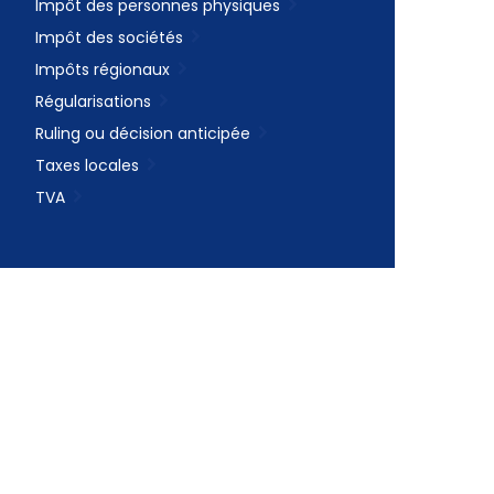
Impôt des personnes physiques
Impôt des sociétés
Impôts régionaux
Régularisations
Ruling ou décision anticipée
Taxes locales
TVA