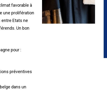
 climat favorable à
 une prolifération
 entre Etats ne
férends. Un bon
agne pour :
tions préventives
l belge dans un