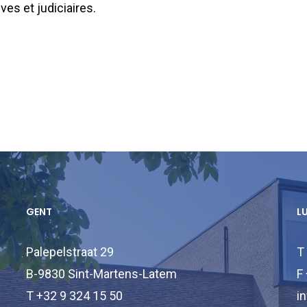
es et judiciaires.
GENT
L
Palepelstraat 29
T
B-9830 Sint-Martens-Latem
F
T +32 9 324 15 50
i