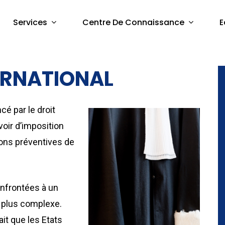
Services
Centre De Connaissance
E
TERNATIONAL
cé par le droit
ouvoir d’imposition
ions préventives de
onfrontées à un
n plus complexe.
it que les Etats