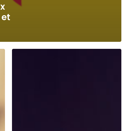
ux
 et