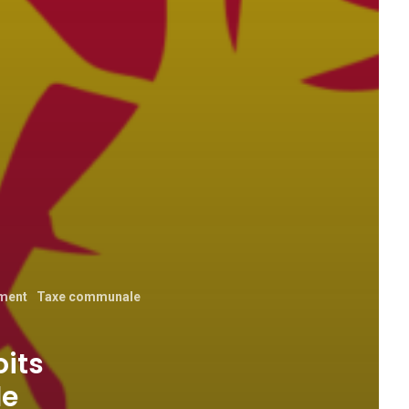
ement
Taxe communale
oits
de