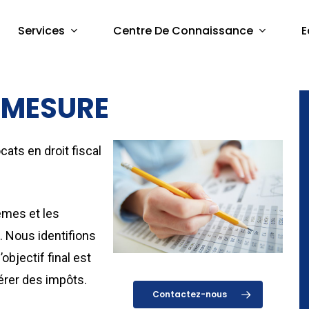
Services
Centre De Connaissance
E
R MESURE
ats en droit fiscal
èmes et les
. Nous identifions
’objectif final est
rer des impôts.
Contactez-nous