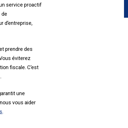
n service proactif
s de
r d’entreprise,
 et prendre des
 Vous éviterez
ion fiscale. C’est
.
garantit une
nous vous aider
s
.