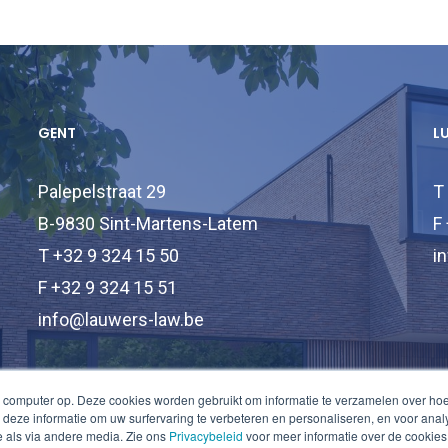
GENT
L
Palepelstraat 29
T
B-9830 Sint-Martens-Latem
F
T +32 9 324 15 50
i
F +32 9 324 15 51
info@lauwers-law.be
 computer op. Deze cookies worden gebruikt om informatie te verzamelen over ho
deze informatie om uw surfervaring te verbeteren en personaliseren, en voor an
 als via andere media. Zie ons
Privacybeleid
voor meer informatie over de cookies