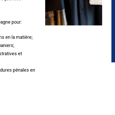
pagne pour:
ns en la matière;
uaniers;
tratives et
édures pénales en