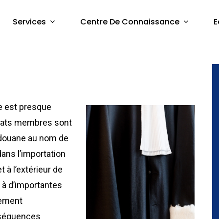
Services
Centre De Connaissance
E
ne est presque
États membres sont
 douane au nom de
ans l’importation
t à l’extérieur de
 à d’importantes
rement
nséquences