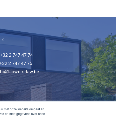
UIK
 +32 2 747 47 74
 +32 2 747 47 75
nfo@lauwers-law.be
e u met onze website omgaat en
alyse en meetgegevens over onze