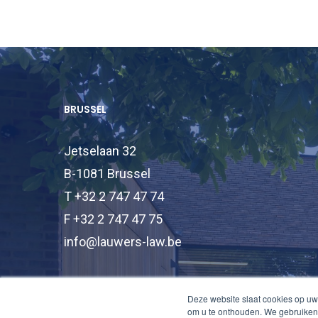
BRUSSEL
Jetselaan 32
B-1081 Brussel
T +32 2 747 47 74
F +32 2 747 47 75
info@lauwers-law.be
Deze website slaat cookies op uw
om u te onthouden. We gebruiken 