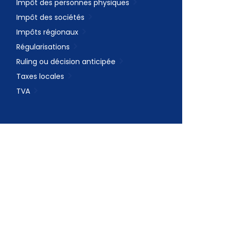
Impôt des personnes physiques
Impôt des sociétés
Impôts régionaux
Régularisations
Ruling ou décision anticipée
Taxes locales
TVA