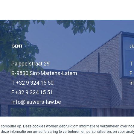
GENT
L
Palepelstraat 29
T
B-9830 Sint-Martens-Latem
F
T +32 9 324 15 50
i
F +32 9 324 15 51
info@lauwers-law.be
 computer op. Deze cookies worden gebruikt om informatie te verzamelen over ho
deze informatie om uw surfervaring te verbeteren en personaliseren, en voor an