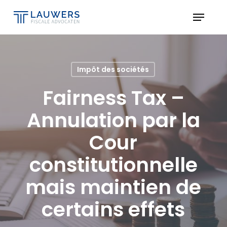
Skip
Menu
to
Close
main
Menu
content
Impôt des sociétés
Fairness Tax –
Annulation par la
Cour
constitutionnelle
mais maintien de
certains effets