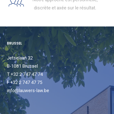
discrète et axée sur le résultat.
BRUSSEL
Jetselaan 32
B-1081 Brussel
T +32 2 747 47 74
F +32 2 747 47 75
info@lauwers-law.be