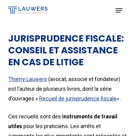
Skip
Menu
to
Close
main
Menu
content
JURISPRUDENCE FISCALE:
CONSEIL ET ASSISTANCE
EN CAS DE LITIGE
Thierry Lauwers
(avocat, associé et fondateur)
est l’auteur de plusieurs livres, dont la série
d’ouvrages «
Recueil de jurisprudence fiscale
« .
Ces recueils sont des
instruments de travail
utiles
pour les praticiens. Les arrêts et
jugements les plus importants sont présentés et