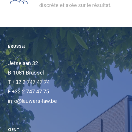
discrète et axée sur le résultat.
BRUSSEL
Jetselaan 32
B-1081 Brussel
T +32 2 747 47 74
F +32 2 747 47 75
info@lauwers-law.be
GENT