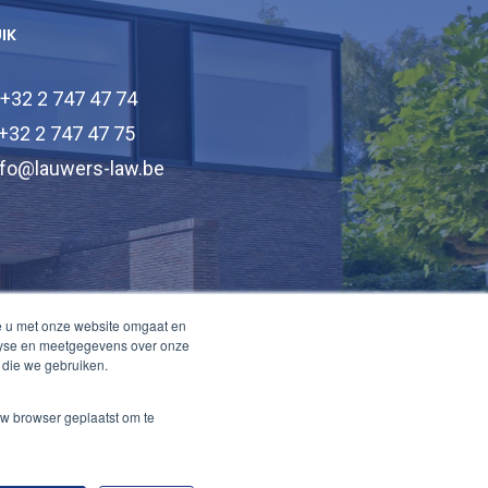
UIK
 +32 2 747 47 74
 +32 2 747 47 75
nfo@lauwers-law.be
e u met onze website omgaat en
alyse en meetgegevens over onze
 die we gebruiken.
uw browser geplaatst om te