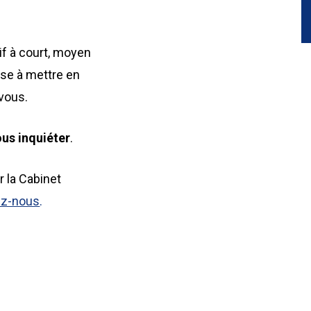
if à court, moyen
se à mettre en
vous.
ous inquiéter
.
r la Cabinet
ez-nous
.