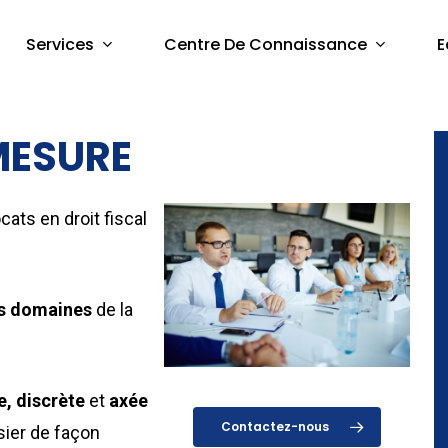
Services
Centre De Connaissance
E
MESURE
ats en droit fiscal
es domaines
de la
e, discrète
et
axée
Contactez-nous
ier de façon