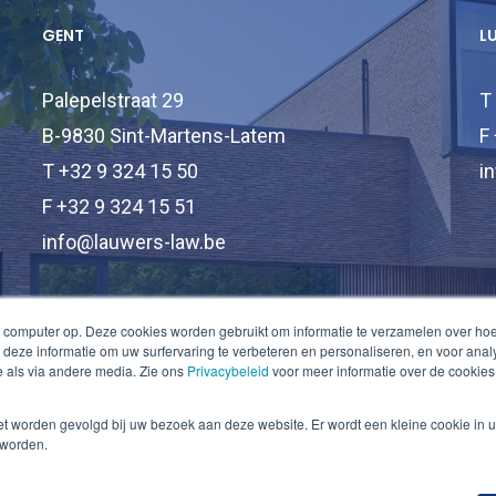
GENT
L
Palepelstraat 29
T
B-9830 Sint-Martens-Latem
F
T +32 9 324 15 50
i
F +32 9 324 15 51
info@lauwers-law.be
 computer op. Deze cookies worden gebruikt om informatie te verzamelen over ho
deze informatie om uw surfervaring te verbeteren en personaliseren, en voor an
 als via andere media. Zie ons
Privacybeleid
voor meer informatie over de cookies
niet worden gevolgd bij uw bezoek aan deze website. Er wordt een kleine cookie in 
 worden.
© 2026 Lauwers Law.