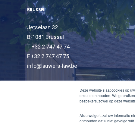
BRUSSEL
Jetselaan 32
B-1081 Brussel
T +32 2 747 47 74
F +32 2 747 47 75
info@lauwers-law.be
Deze website slaat cookies op uw
om u te onthouden. We gebruiken 
bezoekers, zowel op deze website
Als u weigert, zal uw informatie 
onthouden dat u niet gevolgd wilt