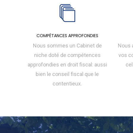
COMPÉTANCES APPROFONDIES
Nous sommes un Cabinet de
Nous a
niche doté de compétences
vos c
approfondies en droit fiscal: aussi
cel
bien le conseil fiscal que le
contentieux.