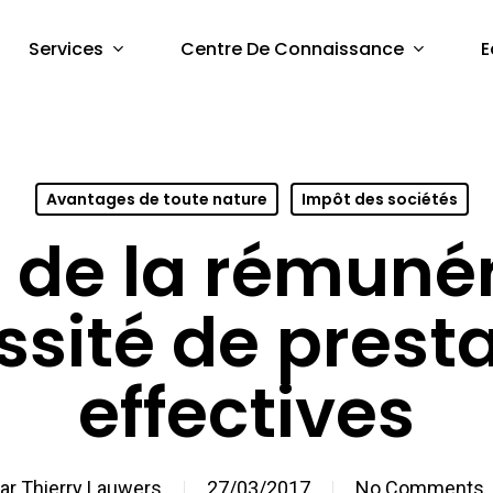
Services
Centre De Connaissance
E
Avantages de toute nature
Impôt des sociétés
 de la rémuné
sité de prest
effectives
ar
Thierry Lauwers
27/03/2017
No Comments