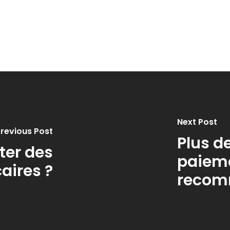
Next Post
revious Post
Plus d
eter des
paieme
aires ?
reco