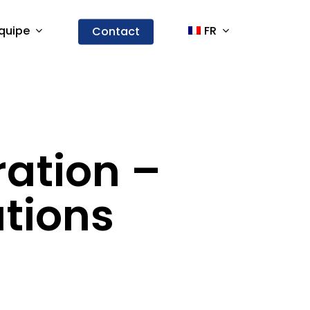
quipe
FR
Contact
ration –
ations