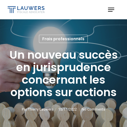
Skip
Menu
to
Close
main
Menu
content
Frais professionnels
Un nouveau succès
en jurisprudence
concernant les
options sur actions
Par
Thierry Lauwers
15/11/2022
No Comments