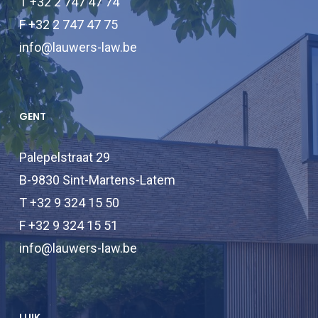
T +32 2 747 47 74
F +32 2 747 47 75
info@lauwers-law.be
GENT
Palepelstraat 29
B-9830 Sint-Martens-Latem
T +32 9 324 15 50
F +32 9 324 15 51
info@lauwers-law.be
LUIK