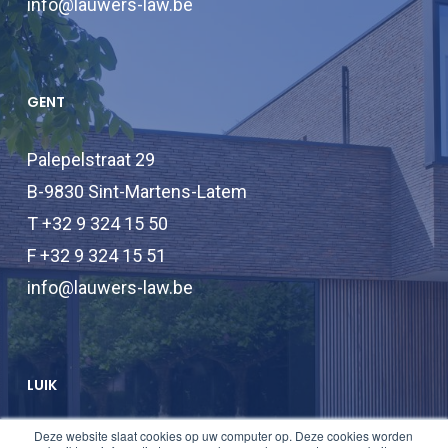
info@lauwers-law.be
GENT
Palepelstraat 29
B-9830 Sint-Martens-Latem
T +32 9 324 15 50
F +32 9 324 15 51
info@lauwers-law.be
LUIK
Deze website slaat cookies op uw computer op. Deze cookies worden
T +32 2 747 47 74