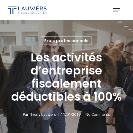
Skip
Menu
to
Close
main
Menu
content
Frais professionnels
Les activités
d’entreprise
fiscalement
déductibles à 100%
Par
Thierry Lauwers
11/01/2019
No Comments