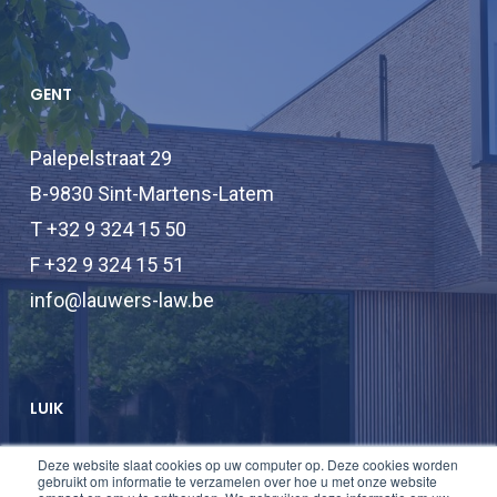
GENT
Palepelstraat 29
B-9830 Sint-Martens-Latem
T +32 9 324 15 50
F +32 9 324 15 51
info@lauwers-law.be
LUIK
Deze website slaat cookies op uw computer op. Deze cookies worden
T +32 2 747 47 74
gebruikt om informatie te verzamelen over hoe u met onze website