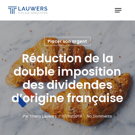
Skip
Menu
to
Close
main
Menu
content
Placer son argent
Réduction de la
double imposition
des dividendes
d’origine française
Par
Thierry Lauwers
07/10/2019
No Comments