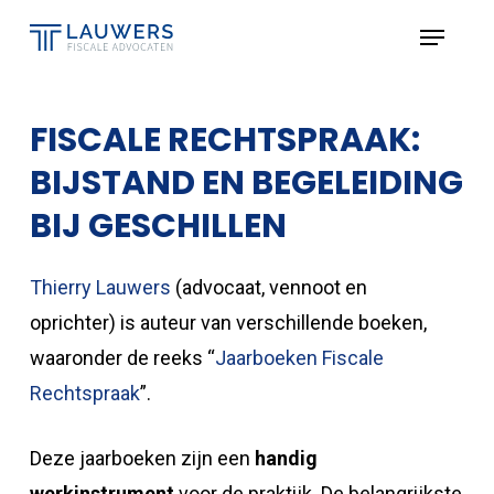
Skip
Menu
to
Close
main
Menu
content
FISCALE RECHTSPRAAK:
BIJSTAND EN BEGELEIDING
BIJ GESCHILLEN
Thierry Lauwers
(advocaat, vennoot en
oprichter) is auteur van verschillende boeken,
waaronder de reeks “
Jaarboeken Fiscale
Rechtspraak
”.
Deze jaarboeken zijn een
handig
werkinstrument
voor de praktijk. De belangrijkste