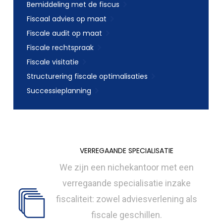
Bemiddeling met de fiscus
Fiscaal advies op maat
Fiscale audit op maat
Fiscale rechtspraak
Fiscale visitatie
Structurering fiscale optimalisaties
Successieplanning
VERREGAANDE SPECIALISATIE
We zijn een nichekantoor met een
verregaande specialisatie inzake
fiscaliteit: zowel adviesverlening als
fiscale geschillen.