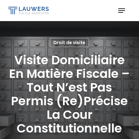
Skip
Menu
to
Close
main
Menu
content
Droit de visite
Visite Domiciliaire
En Matière Fiscale –
Tout N’est Pas
Permis (Re)Précise
La Cour
Constitutionnelle