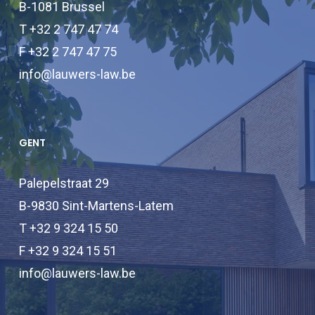
B-1081 Brussel
T +32 2 747 47 74
F +32 2 747 47 75
info@lauwers-law.be
GENT
Palepelstraat 29
B-9830 Sint-Martens-Latem
T +32 9 324 15 50
F +32 9 324 15 51
info@lauwers-law.be