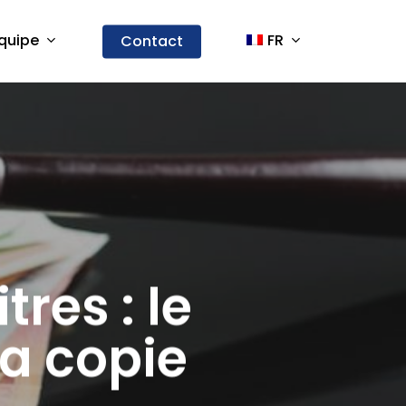
quipe
FR
Contact
res : le
a copie