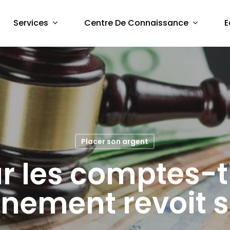
Services
Centre De Connaissance
E
Placer son argent
r les comptes-tit
nement revoit s