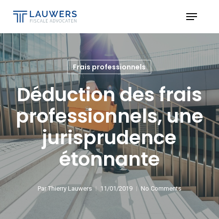
Skip
Menu
to
Close
main
Menu
content
Frais professionnels
Déduction des frais
professionnels, une
jurisprudence
étonnante
Par
Thierry Lauwers
11/01/2019
No Comments