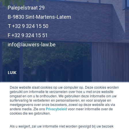
Palepelstraat 29
B-9830 Sint-Martens-Latem
T +32 9 324 15 50
F +32 9 324 15 51
info@lauwers-law.be
LUIK
Deze website slaat cookies op uw computer op. Deze cookies worden
T +32 2 747 47 74
gebruikt om informatie te verzamelen over hoe u met onze website
omgaat en om u te onthouden. We gebruiken deze informatie om uw
F +32 2 747 47 75
surfervaring te verbeteren en personaliseren, en voor analyse en
meetgegevens over onze bezoekers, zowel op deze website als via
info@lauwers-law.be
andere media. Zie ons
Privacybeleid
voor meer informatie over de
cookies die we gebruiken.
Als u weigert, zal uw informatie niet worden gevolgd bij uw bezoek