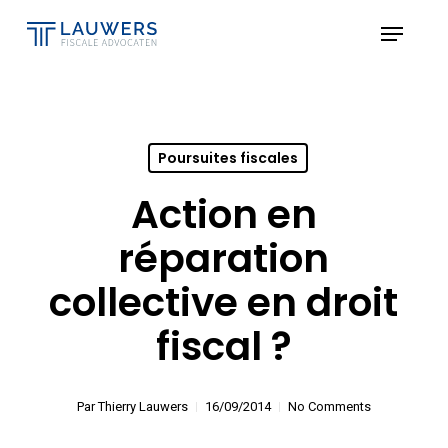
Skip
Menu
to
Close
main
Menu
content
Poursuites fiscales
Action en
réparation
collective en droit
fiscal ?
Par
Thierry Lauwers
16/09/2014
No Comments