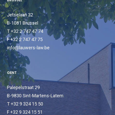
BRUSSEL
Jetselaan 32
B-1081 Brussel
T +32 2 747 47 74
F +32 2 747 47 75
info@lauwers-law.be
GENT
Palepelstraat 29
B-9830 Sint-Martens-Latem
T +32 9 324 15 50
F +32 9 324 15 51