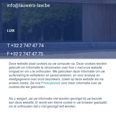
info@lauwers-law.be
LUIK
T +32 2 747 47 74
F +32 2 747 47 75
info@lauwers-law.be
Deze website slaat cookies op uw computer op. Deze cookies worden
gebruikt om informatie te verzamelen over hoe u met onze website
omgaat en om u te onthouden. We gebruiken deze informatie om uw
surfervaring te verbeteren en personaliseren, en voor analyse en
meetgegevens over onze bezoekers, zowel op deze website als via
andere media. Zie ons
Privacybeleid
voor meer informatie over de
cookies die we gebruiken.
Als u weigert, zal uw informatie niet worden gevolgd bij uw bezoek
aan deze website. Er wordt een kleine cookie in uw browser geplaatst
© 2026 Lauwers Law.
om te onthouden dat u niet gevolgd wilt worden.