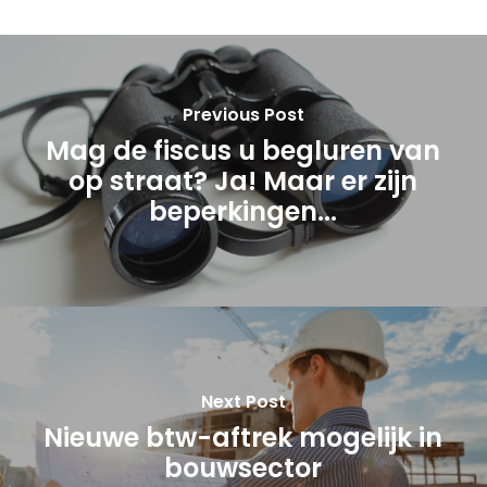
Previous Post
Mag de fiscus u begluren van
op straat? Ja! Maar er zijn
beperkingen...
Next Post
Nieuwe btw-aftrek mogelijk in
bouwsector