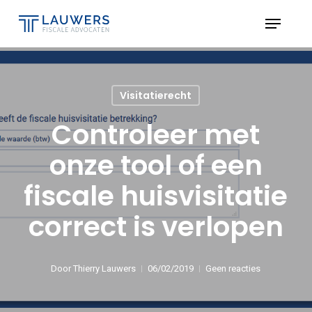
Skip
Menu
to
Close
main
Menu
content
Visitatierecht
Controleer met
onze tool of een
fiscale huisvisitatie
correct is verlopen
Door
Thierry Lauwers
06/02/2019
Geen reacties