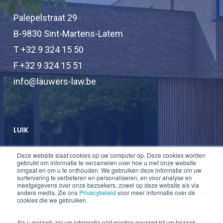
Palepelstraat 29
B-9830 Sint-Martens-Latem
T +32 9 324 15 50
F +32 9 324 15 51
info@lauwers-law.be
LUIK
Deze website slaat cookies op uw computer op. Deze cookies worden
T +32 2 747 47 74
gebruikt om informatie te verzamelen over hoe u met onze website
omgaat en om u te onthouden. We gebruiken deze informatie om uw
F +32 2 747 47 75
surfervaring te verbeteren en personaliseren, en voor analyse en
meetgegevens over onze bezoekers, zowel op deze website als via
info@lauwers-law.be
andere media. Zie ons
Privacybeleid
voor meer informatie over de
cookies die we gebruiken.
Als u weigert, zal uw informatie niet worden gevolgd bij uw bezoek