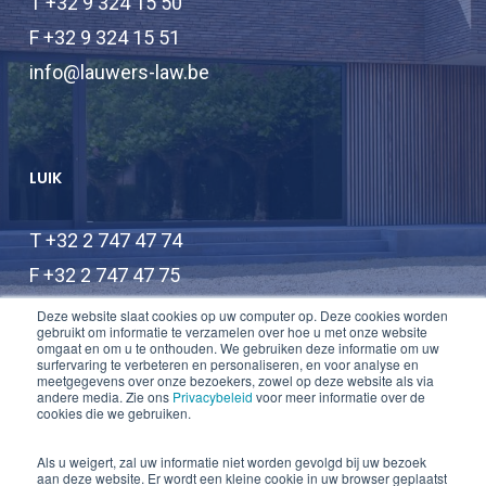
T +32 9 324 15 50
F +32 9 324 15 51
info@lauwers-law.be
LUIK
T +32 2 747 47 74
F +32 2 747 47 75
info@lauwers-law.be
Deze website slaat cookies op uw computer op. Deze cookies worden
gebruikt om informatie te verzamelen over hoe u met onze website
omgaat en om u te onthouden. We gebruiken deze informatie om uw
surfervaring te verbeteren en personaliseren, en voor analyse en
meetgegevens over onze bezoekers, zowel op deze website als via
andere media. Zie ons
Privacybeleid
voor meer informatie over de
cookies die we gebruiken.
Als u weigert, zal uw informatie niet worden gevolgd bij uw bezoek
aan deze website. Er wordt een kleine cookie in uw browser geplaatst
© 2026 Lauwers Law.