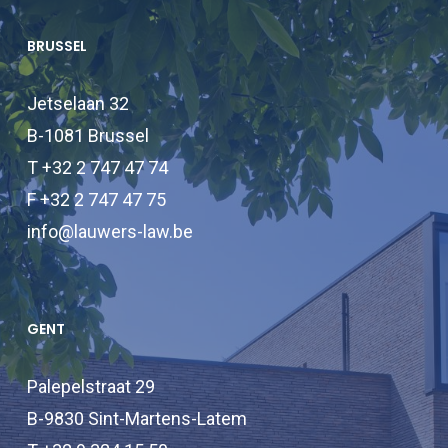
BRUSSEL
Jetselaan 32
B-1081 Brussel
T +32 2 747 47 74
F +32 2 747 47 75
info@lauwers-law.be
GENT
Palepelstraat 29
B-9830 Sint-Martens-Latem