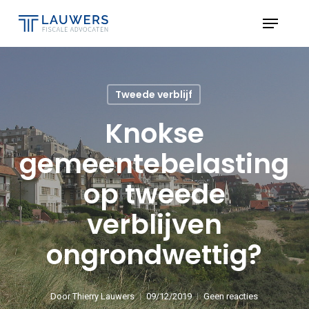
Skip
Menu
to
Close
main
Menu
content
Tweede verblijf
Knokse
gemeentebelasting
op tweede
verblijven
ongrondwettig?
Door
Thierry Lauwers
09/12/2019
Geen reacties