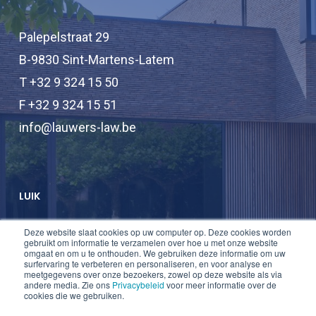
Palepelstraat 29
B-9830 Sint-Martens-Latem
T +32 9 324 15 50
F +32 9 324 15 51
info@lauwers-law.be
LUIK
Deze website slaat cookies op uw computer op. Deze cookies worden
T +32 2 747 47 74
gebruikt om informatie te verzamelen over hoe u met onze website
omgaat en om u te onthouden. We gebruiken deze informatie om uw
F +32 2 747 47 75
surfervaring te verbeteren en personaliseren, en voor analyse en
meetgegevens over onze bezoekers, zowel op deze website als via
info@lauwers-law.be
andere media. Zie ons
Privacybeleid
voor meer informatie over de
cookies die we gebruiken.