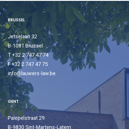
BRUSSEL
Jetselaan 32
B-1081 Brussel
T +32 2 747 47 74
F +32 2 747 47 75
info@lauwers-law.be
GENT
Palepelstraat 29
B-9830 Sint-Martens-Latem