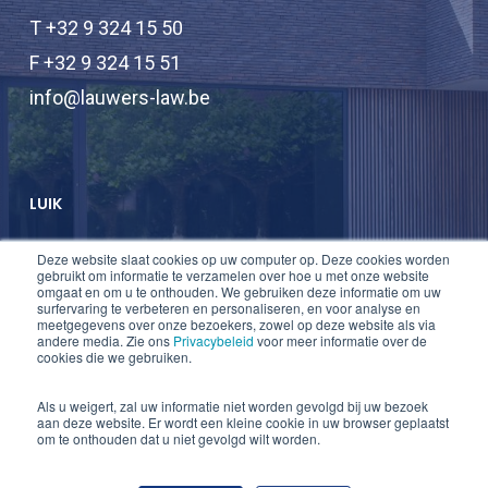
T +32 9 324 15 50
F +32 9 324 15 51
info@lauwers-law.be
LUIK
Deze website slaat cookies op uw computer op. Deze cookies worden
T +32 2 747 47 74
gebruikt om informatie te verzamelen over hoe u met onze website
omgaat en om u te onthouden. We gebruiken deze informatie om uw
F +32 2 747 47 75
surfervaring te verbeteren en personaliseren, en voor analyse en
meetgegevens over onze bezoekers, zowel op deze website als via
info@lauwers-law.be
andere media. Zie ons
Privacybeleid
voor meer informatie over de
cookies die we gebruiken.
Als u weigert, zal uw informatie niet worden gevolgd bij uw bezoek
aan deze website. Er wordt een kleine cookie in uw browser geplaatst
om te onthouden dat u niet gevolgd wilt worden.