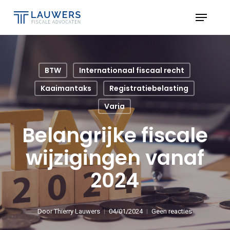
Skip
Menu
to
Close
main
Menu
content
BTW
Internationaal fiscaal recht
Kaaimantaks
Registratiebelasting
Varia
Belangrijke fiscale
wijzigingen vanaf
2024
Door
Thierry Lauwers
04/01/2024
Geen reacties