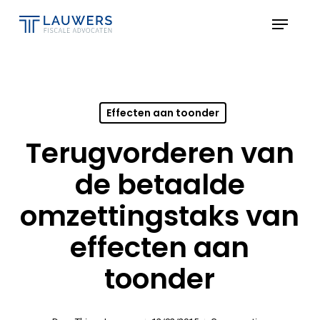
Skip
Menu
to
Close
main
Menu
content
Effecten aan toonder
Terugvorderen van
de betaalde
omzettingstaks van
effecten aan
toonder