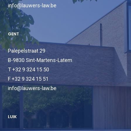
info@lauwers-law.be
GENT
Palepelstraat 29
B-9830 Sint-Martens-Latem
T +32 9 324 15 50
F +32 9 324 15 51
info@lauwers-law.be
LUIK