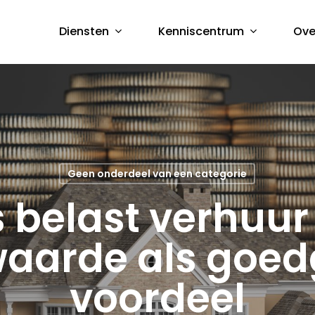
Diensten
Kenniscentrum
Ove
Geen onderdeel van een categorie
s belast verhuur
aarde als goed
voordeel