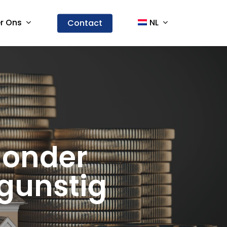
r Ons
NL
Contact
 onder
gunstig