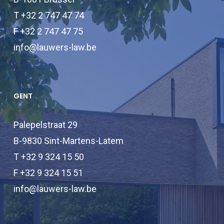
T +32 2 747 47 74
F +32 2 747 47 75
info@lauwers-law.be
GENT
Palepelstraat 29
B-9830 Sint-Martens-Latem
T +32 9 324 15 50
F +32 9 324 15 51
info@lauwers-law.be