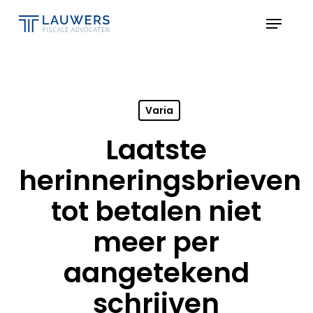
Skip
Menu
to
Close
main
Menu
content
Varia
Laatste
herinneringsbrieven
tot betalen niet
meer per
aangetekend
schrijven