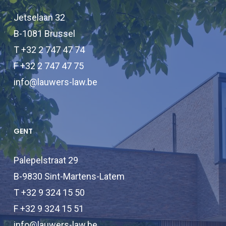
Jetselaan 32
B-1081 Brussel
T +32 2 747 47 74
F +32 2 747 47 75
info@lauwers-law.be
GENT
Palepelstraat 29
B-9830 Sint-Martens-Latem
T +32 9 324 15 50
F +32 9 324 15 51
info@lauwers-law.be