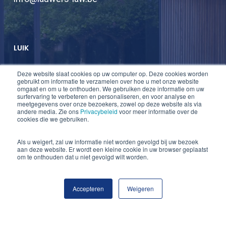
LUIK
Deze website slaat cookies op uw computer op. Deze cookies worden
T +32 2 747 47 74
gebruikt om informatie te verzamelen over hoe u met onze website
omgaat en om u te onthouden. We gebruiken deze informatie om uw
F +32 2 747 47 75
surfervaring te verbeteren en personaliseren, en voor analyse en
meetgegevens over onze bezoekers, zowel op deze website als via
info@lauwers-law.be
andere media. Zie ons
Privacybeleid
voor meer informatie over de
cookies die we gebruiken.
Als u weigert, zal uw informatie niet worden gevolgd bij uw bezoek
aan deze website. Er wordt een kleine cookie in uw browser geplaatst
om te onthouden dat u niet gevolgd wilt worden.
Accepteren
Weigeren
© 2026 Lauwers Law.
twitter
linkedin