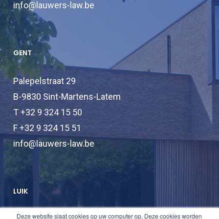
info@lauwers-law.be
GENT
Palepelstraat 29
B-9830 Sint-Martens-Latem
T +32 9 324 15 50
F +32 9 324 15 51
info@lauwers-law.be
LUIK
Deze website slaat cookies op uw computer op. Deze cookies worden