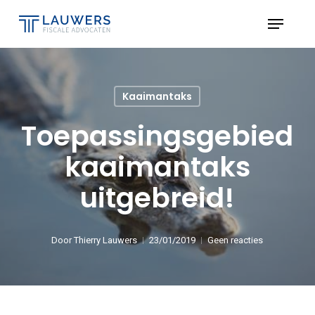
Skip
Menu
to
Close
main
Menu
content
Kaaimantaks
Toepassingsgebied
kaaimantaks
uitgebreid!
Door
Thierry Lauwers
23/01/2019
Geen reacties