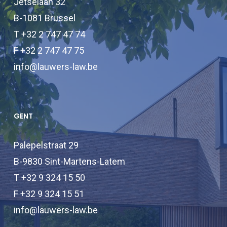
Jetselaan 32
B-1081 Brussel
T +32 2 747 47 74
F +32 2 747 47 75
info@lauwers-law.be
GENT
Palepelstraat 29
B-9830 Sint-Martens-Latem
T +32 9 324 15 50
F +32 9 324 15 51
info@lauwers-law.be