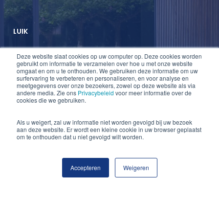
LUIK
Deze website slaat cookies op uw computer op. Deze cookies worden
T +32 2 747 47 74
gebruikt om informatie te verzamelen over hoe u met onze website
omgaat en om u te onthouden. We gebruiken deze informatie om uw
F +32 2 747 47 75
surfervaring te verbeteren en personaliseren, en voor analyse en
meetgegevens over onze bezoekers, zowel op deze website als via
info@lauwers-law.be
andere media. Zie ons
Privacybeleid
voor meer informatie over de
cookies die we gebruiken.
Als u weigert, zal uw informatie niet worden gevolgd bij uw bezoek
aan deze website. Er wordt een kleine cookie in uw browser geplaatst
om te onthouden dat u niet gevolgd wilt worden.
Accepteren
Weigeren
© 2026 Lauwers Law.
twitter
linkedin