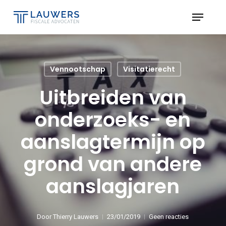
Skip
Menu
to
Close
main
Menu
content
Vennootschap
Visitatierecht
Uitbreiden van
onderzoeks- en
aanslagtermijn op
grond van andere
aanslagjaren
Door
Thierry Lauwers
23/01/2019
Geen reacties