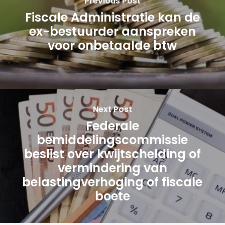
Previous Post
Fiscale Administratie kan de
ex-bestuurder aanspreken
voor onbetaalde btw
Next Post
Federale
bemiddelingscommissie
beslist over kwijtschelding of
vermindering van
belastingverhoging of fiscale
boete