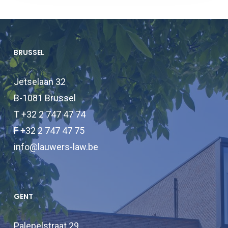
BRUSSEL
Jetselaan 32
B-1081 Brussel
T +32 2 747 47 74
F +32 2 747 47 75
info@lauwers-law.be
GENT
Palepelstraat 29