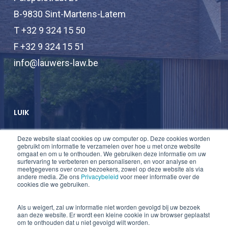
B-9830 Sint-Martens-Latem
T +32 9 324 15 50
F +32 9 324 15 51
info@lauwers-law.be
LUIK
Deze website slaat cookies op uw computer op. Deze cookies worden
T +32 2 747 47 74
gebruikt om informatie te verzamelen over hoe u met onze website
omgaat en om u te onthouden. We gebruiken deze informatie om uw
F +32 2 747 47 75
surfervaring te verbeteren en personaliseren, en voor analyse en
meetgegevens over onze bezoekers, zowel op deze website als via
info@lauwers-law.be
andere media. Zie ons
Privacybeleid
voor meer informatie over de
cookies die we gebruiken.
Als u weigert, zal uw informatie niet worden gevolgd bij uw bezoek
aan deze website. Er wordt een kleine cookie in uw browser geplaatst
om te onthouden dat u niet gevolgd wilt worden.