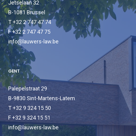
Jetselaan 32
B-1081 Brussel
T +32 2 747 47 74
F +32 2 747 47 75
info@lauwers-law.be
GENT
Palepelstraat 29
B-9830 Sint-Martens-Latem
T +32 9 324 15 50
F +32 9 324 15 51
info@lauwers-law.be