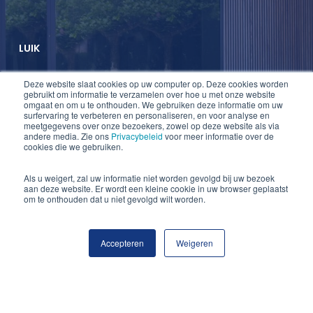
LUIK
Deze website slaat cookies op uw computer op. Deze cookies worden
T +32 2 747 47 74
gebruikt om informatie te verzamelen over hoe u met onze website
omgaat en om u te onthouden. We gebruiken deze informatie om uw
F +32 2 747 47 75
surfervaring te verbeteren en personaliseren, en voor analyse en
meetgegevens over onze bezoekers, zowel op deze website als via
info@lauwers-law.be
andere media. Zie ons
Privacybeleid
voor meer informatie over de
cookies die we gebruiken.
Als u weigert, zal uw informatie niet worden gevolgd bij uw bezoek
aan deze website. Er wordt een kleine cookie in uw browser geplaatst
om te onthouden dat u niet gevolgd wilt worden.
Accepteren
Weigeren
© 2026 Lauwers Law.
twitter
linkedin