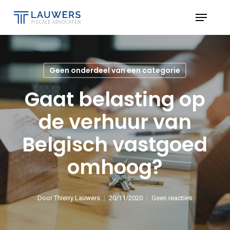
Skip
Menu
to
Close
main
Menu
content
Geen onderdeel van een categorie
Gaat belasting op
de verhuur van
Belgisch vastgoed
omhoog?
Door
Thierry Lauwers
20/11/2020
Geen reacties