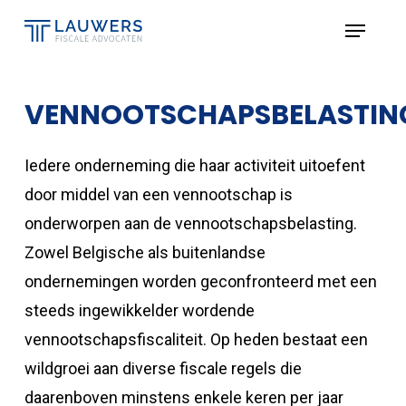
Skip
Menu
to
Close
main
Menu
content
VENNOOTSCHAPSBELASTIN
Iedere onderneming die haar activiteit uitoefent
door middel van een vennootschap is
onderworpen aan de vennootschapsbelasting.
Zowel Belgische als buitenlandse
ondernemingen worden geconfronteerd met een
steeds ingewikkelder wordende
vennootschapsfiscaliteit. Op heden bestaat een
wildgroei aan diverse fiscale regels die
daarenboven minstens enkele keren per jaar