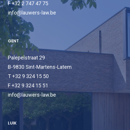
F +32 2 747 47 75
info@lauwers-law.be
GENT
Palepelstraat 29
B-9830 Sint-Martens-Latem
T +32 9 324 15 50
F +32 9 324 15 51
info@lauwers-law.be
LUIK