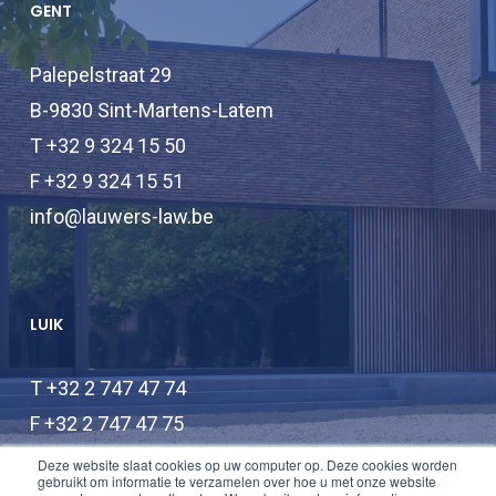
GENT
Palepelstraat 29
B-9830 Sint-Martens-Latem
T +32 9 324 15 50
F +32 9 324 15 51
info@lauwers-law.be
LUIK
T +32 2 747 47 74
F +32 2 747 47 75
info@lauwers-law.be
Deze website slaat cookies op uw computer op. Deze cookies worden
gebruikt om informatie te verzamelen over hoe u met onze website