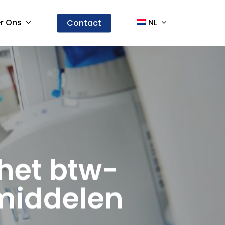
r Ons
NL
Contact
 het btw-
middelen