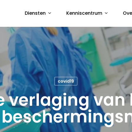
Diensten
Kenniscentrum
Ove
covid19
ke verlaging van
op beschermings