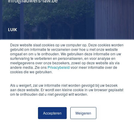
info@lauwers-law.be
LUIK
Deze website slaat cookies op uw computer op. Deze cookies worden
T +32 2 747 47 74
gebruikt om informatie te verzamelen over hoe u met onze website
omgaat en om u te onthouden. We gebruiken deze informatie om uw
F +32 2 747 47 75
surfervaring te verbeteren en personaliseren, en voor analyse en
meetgegevens over onze bezoekers, zowel op deze website als via
info@lauwers-law.be
andere media. Zie ons
Privacybeleid
voor meer informatie over de
cookies die we gebruiken.
Als u weigert, zal uw informatie niet worden gevolgd bij uw bezoek
aan deze website. Er wordt een kleine cookie in uw browser geplaatst
om te onthouden dat u niet gevolgd wilt worden.
Accepteren
Weigeren
© 2026 Lauwers Law.
twitter
linkedin