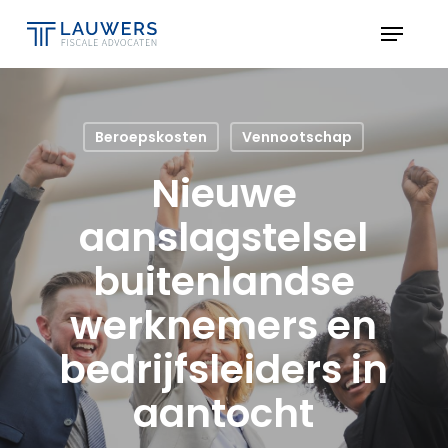
Skip
Menu
to
Close
main
Menu
content
Beroepskosten
Vennootschap
Nieuwe
aanslagstelsel
buitenlandse
werknemers en
bedrijfsleiders in
aantocht