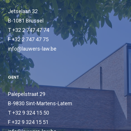
Jetselaan 32
B-1081 Brussel
T +32 2 747 47 74
F +32 2 747 47 75
info@lauwers-law.be
GENT
Palepelstraat 29
B-9830 Sint-Martens-Latem
T +32 9 324 15 50
F +32 9 324 15 51