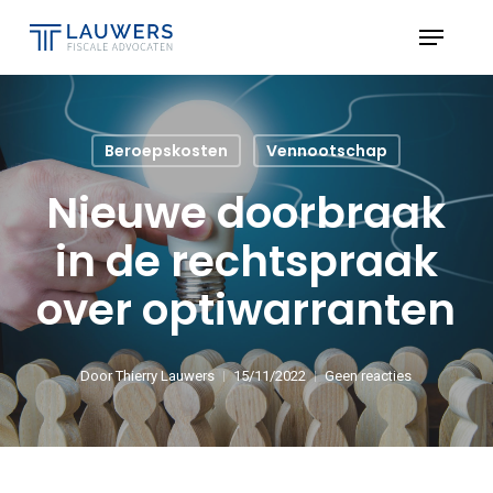
Skip
Menu
to
Close
main
Menu
content
Beroepskosten
Vennootschap
Nieuwe doorbraak
in de rechtspraak
over optiwarranten
Door
Thierry Lauwers
15/11/2022
Geen reacties