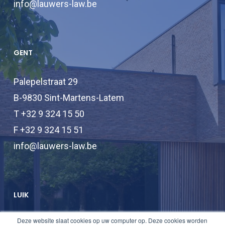
info@lauwers-law.be
GENT
Palepelstraat 29
B-9830 Sint-Martens-Latem
T +32 9 324 15 50
F +32 9 324 15 51
info@lauwers-law.be
LUIK
Deze website slaat cookies op uw computer op. Deze cookies worden
T +32 2 747 47 74